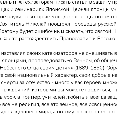
авным катехизаторам писать статьи в защиту 
ищах и семинариях Японской Церкви японцы уч
кие науки, некоторые молодые японцы потом о
 Святитель Николай поощрял переводы русской
Поэтому будет ошибочным сказать, что святой 
в как-то растождествить Православие и Россию.
 наставлял своих катехизаторов не смешивать в
ь японцами, проповедовать «о Вечном, об общеч
 Небесного Отца своим детям» (1889-1890). Обр
те свой национальный характер, свои добрые 
 смерти за отечество - много у вас героев, мно
ных деяний, которыми вы можете гордиться, - в
в урок, в пример, учителей любить и всегда за
о все не религия, все это земное, все освященн
рядок здешнего мира, а потому все хорошее; но