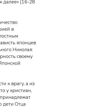
к далее» (16-28
личество
рией в
злостным
нависть японцев
ьного Николая:
ерность своему
 Японской
и к врагу, а из
то у христиан,
 «принадлежат
о дети Отца