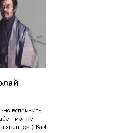
олай
очно вспомнить,
бе – мог не
он японцем («Как!