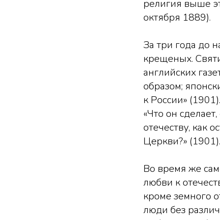
религия выше эт
октября 1889).
За три года до 
крещеных. Святи
английских газе
образом; японск
к России» (1901
«Что он сделает,
отечеству, как 
Церкви?» (1901)
Во время же сам
любви к отечеств
кроме земного о
люди без различ