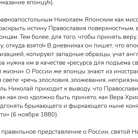
казание японцу!»).
равноапостольным Николаем Японским как мис
 раскрыть истину Православия поверхностным,
нцам. Тем более, для того, чтобы принять веру,
ну, откуда взято!» В дневниках он пишет, что я
зацией, копируют западные образцы, учат анг
а нужна им в качестве «ресурса для подъема с
 жизни». О России же японцы знают из иностран
 свете: «речь злословия, зложевания, неприязни
ль Николай приходит к выводу, что Православ
так как оно «должно быть принято, как Вера Хрис
одгонять брыкающего и фыркающего ныне коня
ти» (6 ноября 1880).
 правильное представление о России, святой Н