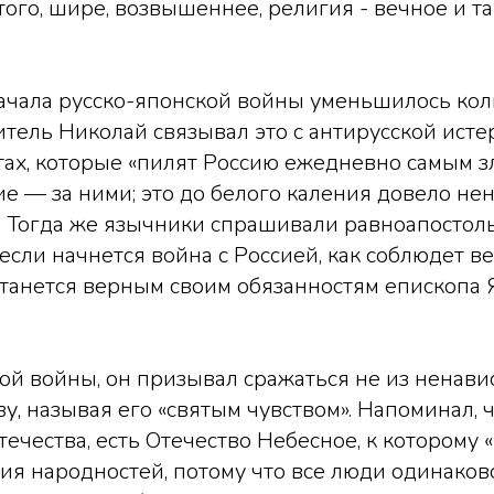
ого, шире, возвышеннее, религия - вечное и та
начала русско-японской войны уменьшилось ко
тель Николай связывал это с антирусской исте
тах, которые «пилят Россию ежедневно самым 
ие — за ними; это до белого каления довело не
). Тогда же язычники спрашивали равноапостол
 если начнется война с Россией, как соблюдет в
останется верным своим обязанностям епископа
.
ой войны, он призывал сражаться не из ненавист
у, называя его «святым чувством». Напоминал, ч
течества, есть Отечество Небесное, к которому
ия народностей, потому что все люди одинаков