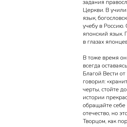
задания правосл
Церкви. В учил
язык, богословс
учебу в Россию.
японский язык. 
в глазах японце
В тоже время он
всегда оставаяс
Благой Вести от
говорил: «храни
черты, стойте до
истории прекрас
обращайте себе 
отечество, но эт
Творцом, как по