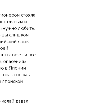
сионером стояла
 вертлявым и
 «нужно любить,
понцы слишком
лийский язык.
воей
ных газет и всё
, опасения».
ию в Японии
това, а не как
 японской
иколай давал