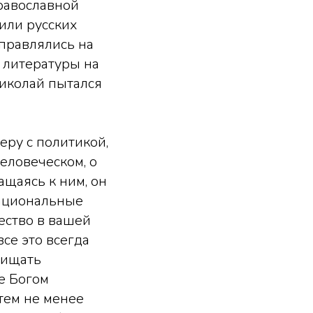
православной
или русских
тправлялись на
 литературы на
Николай пытался
еру с политикой,
еловеческом, о
ащаясь к ним, он
национальные
жество в вашей
се это всегда
щищать
ое Богом
 тем не менее