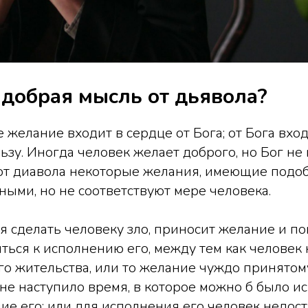
 добрая мысль от дьявола?
е желание входит в сердце от Бога; от Бога вхо
зу. Иногда человек желает доброго, но Бог не 
от диавола некоторые желания, имеющие подоб
ными, но не соответствуют мере человека.
 сделать человеку зло, приносит желание и п
ться к исполнению его, между тем как человек 
о жительства, или то желание чуждо принятом
 не наступило время, в которое можно б было и
ие его; или для исполнения его человек недос