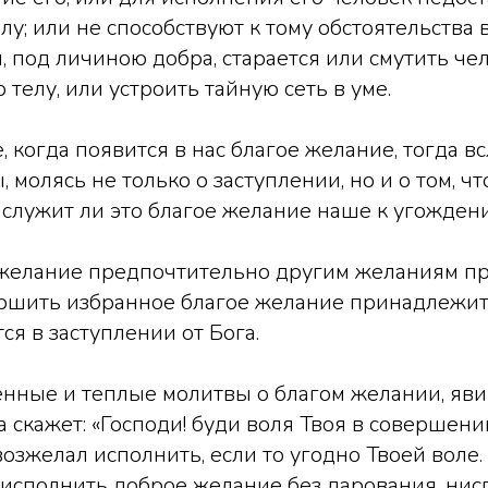
елу; или не способствуют к тому обстоятельства
, под личиною добра, старается или смутить чел
 телу, или устроить тайную сеть в уме.
 когда появится в нас благое желание, тогда в
 молясь не только о заступлении, но и о том, ч
 служит ли это благое желание наше к угождени
 желание предпочтительно другим желаниям п
ершить избранное благое желание принадлежит
ся в заступлении от Бога.
ные и теплые молитвы о благом желании, явив
а скажет: «Господи! буди воля Твоя в совершени
возжелал исполнить, если то угодно Твоей воле.
 исполнить доброе желание без дарования, ни