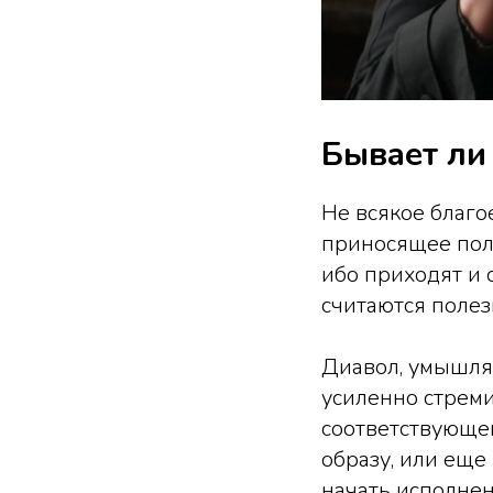
Бывает ли
Не всякое благо
приносящее поль
ибо приходят и 
считаются полез
Диавол, умышляя
усиленно стреми
соответствующег
образу, или еще
начать исполнен