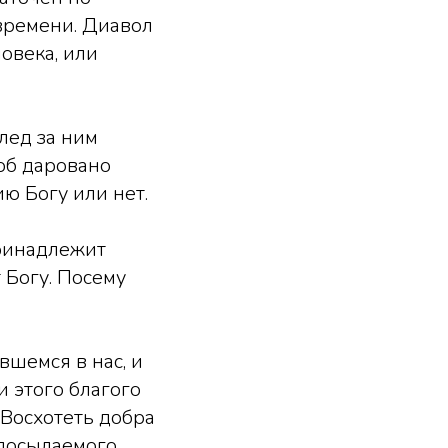
 времени. Диавол
овека, или
след за ним
тоб даровано
ю Богу или нет.
ринадлежит
 Богу. Посему
шемся в нас, и
и этого благого
 Восхотеть добра
спосылаемого