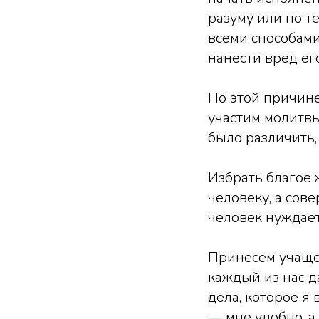
разуму или по т
всеми способами
нанести вред его
По этой причине,
участим молитвы,
было различить,
Избрать благое
человеку, а сов
человек нуждает
Принесем учащен
каждый из нас д
дела, которое я 
— мне удобно, а