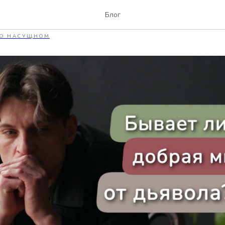
и добрая мысль от дьяво
Блог
О НАСУЩНОМ