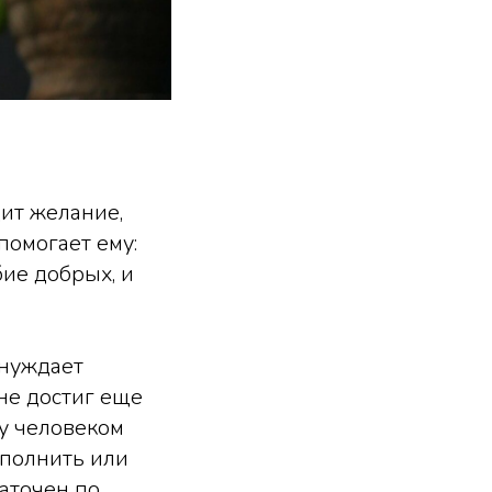
дит желание,
помогает ему:
ие добрых, и
онуждает
не достиг еще
у человеком
сполнить или
таточен по