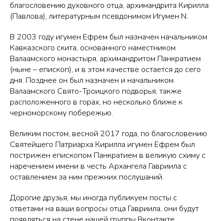
благословению духовного отца, архимандрита Кирилла
(Павлова), литературным псевдонимом Игумен N.
В 2003 году игумен Ефрем был назначен начальником
Кавказского скита, основанного наместником
Валаамского монастыря, архимандритом Панкратием
(ныне – епископ), и в этом качестве остается до сего
дня. Позднее он был назначен и начальником
Валаамского Свято-Троицкого подворья, также
расположенного в горах, но несколько ближе к
черноморскому побережью.
Великим постом, весной 2017 года, по благословению
Святейшего Патриарха Кирилла игумен Ефрем был
пострижен епископом Панкратием в великую схиму с
наречением имени в честь Архангела Гавриила с
оставлением за ним прежних послушаний.
Дорогие друзья, мы иногда публикуем посты с
ответами на ваши вопросы отца Гавриила, они будут
появляться на стене нашей группы Вконтакте.