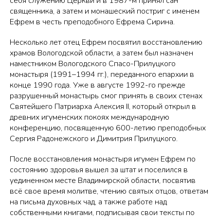
себя служению Церкви и в 1987-м принял сан
священника, а затем и монашеский постриг с именем
Ефрем в честь преподобного Ефрема Сирина.
Несколько лет отец Ефрем посвятил восстановлению
храмов Вологодской области, а затем был назначен
наместником Вологодского Спасо-Прилуцкого
монастыря (1991–1994 гг.), переданного епархии в
конце 1990 года. Уже в августе 1992-го прежде
разрушенный монастырь смог принять в своих стенах
Святейшего Патриарха Алексия II, который открыл в
древних игуменских покоях международную
конференцию, посвященную 600-летию преподобных
Сергия Радонежского и Димитрия Прилуцкого.
После восстановления монастыря игумен Ефрем по
состоянию здоровья вышел за штат и поселился в
уединенном месте Владимирской области, посвятив
всё свое время молитве, чтению святых отцов, ответам
на письма духовных чад, а также работе над
собственными книгами, подписывая свои тексты по