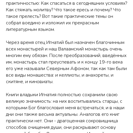
практичностью: Как спасаться в сегодняшних условиях?
Как стяжать молитву? Что такое ересь и почему? Что
такое прелесть? Вот такие практические темы он
собрал воедино и изложил их прекрасным
литературным языком.
Через время отец Игнатий был назначен благочинным
всех монастырей и наш Валаамский монастырь очень
многим ему обязан. После преобразований, введённых
им, монастырь стал преуспевать и к концу 19-го века
его уже называли Северным Афоном, так как там были
все виды монашества: и келлиоты, и анахореты, и
скитяне, и киновиаты.
Книги владыки Игнатия полностью сохранили свою
великую значимость: на них воспитывались старцы, с
которыми Бог благословил меня встречаться, и в наши
дни они также весьма актуальны. Аналогов его книг
практически нет. Они - драгоценная сокровищница
способов очищения души, они раскрывают основу