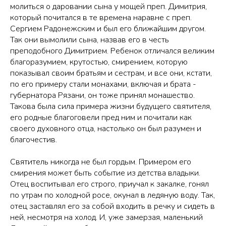
молиться о даровании сына у мощей преп. Димитрия,
который почитался в те времена наравне с преп.
Сергием Радонежским и был его ближайшим другом.
Так они вымолили сына, назвав его в честь
преподобного Димитрием. Ребенок отличался великим
благоразумием, крутостью, смирением, которую
показывал своим братьям и сестрам, и все они, кстати,
по его примеру стали монахами, включая и брата -
губернатора Рязани, он тоже принял монашество.
Такова была сила примера жизни будущего святителя,
его родные благоговели пред ним и почитали как
своего духовного отца, настолько он был разумен и
благочестив.
Святитель никогда не был гордым. Примером его
смирения может быть событие из детства владыки.
Отец воспитывал его строго, приучал к закалке, гонял
по утрам по холодной росе, окунал в ледяную воду. Так,
отец заставлял его за собой входить в речку и сидеть в
ней, несмотря на холод. И, уже замерзая, маленький