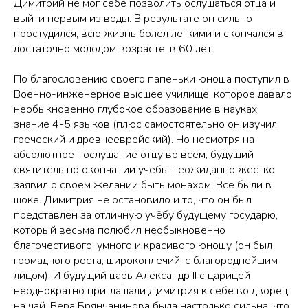
Димитрий не мог себе позволить ослушаться отца и
выйти первым из воды. В результате он сильно
простудился, всю жизнь болел легкими и скончался в
достаточно молодом возрасте, в 60 лет.
По благословению своего папеньки юноша поступил в
Военно-инженерное высшее училище, которое давало
необыкновенно глубокое образование в науках,
знание 4-5 языков (плюс самостоятельно он изучил
греческий и древнееврейский). Но несмотря на
абсолютное послушание отцу во всём, будущий
святитель по окончании учёбы неожиданно жёстко
заявил о своем желании быть монахом. Все были в
шоке. Димитрия не остановило и то, что он был
представлен за отличную учёбу будущему государю,
который весьма полюбил необыкновенно
благочестивого, умного и красивого юношу (он был
громадного роста, широкоплечий, с благороднейшим
лицом). И будущий царь Александр II с царицей
неоднократно приглашали Димитрия к себе во дворец
на чай. Вера Брянчанинова была настолько сильна, что