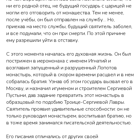
ни его родной отец, не будущий государь с царицей не
могли его отговорить от монашества. Тем не менее,
после учёбы, он был отправлен на службу… Но,
приехав на место службы, будущий святитель заболел,
и все подумали, что он при смерти. По этой причине
ему разрешили уйти в отставку.
С этого момента началась его духовная жизнь. Он был
пострижен в иеромонаха с именем Игнатий и
возглавил запущенный и разрушенный Лопотов
монастырь, который в скором времени расцвел и в нем
собралась братия. Узнав об этом государь вызвал его в
Москву, и назначил игуменом и строителем Сергиевой
Пустыни, дав задание превратить этот монастырь в
образцовый по подобию Троице-Сергиевой Лавры.
Святитель проявил удивительные способности: он не
только руководил монастырем, воспитывал братию, но
в тоже время занимался писательской деятельностью.
Его писания отличались от других своей