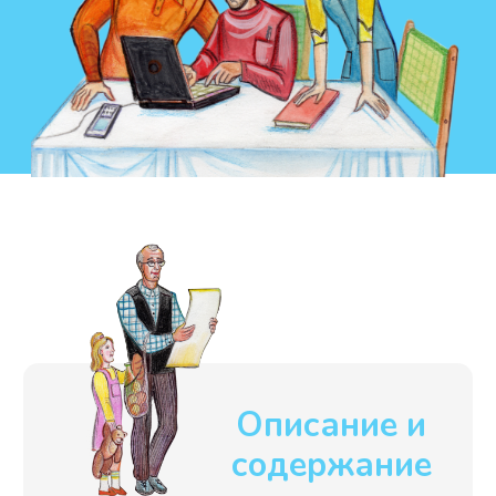
Все содержание
Почему стоит
прочитать эту
книгу?
Как рассказать о Православии
современному человеку так, чтобы
было увлекательно, понятно,
глубоко и затрагивало большинство
беспокоящих его тем? Дать эту
книгу! В ней священник рассуждает
с читателем о самом главном, давая
ответы на самые частые
«каверзные» вопросы.