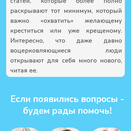
-
Пока только
бумажная
Уже читали эту книгу?
Как только Вы прочитаете эту
книгу, мы будем рады Вашему
честному и ёмкому мнению о
ней.
Хотим поблагодарить вас за
внимание и дружелюбную
дискуссию. Уверены, что доброе
христианское отношение будет в
каждом обсуждении.
Оставить отзыв