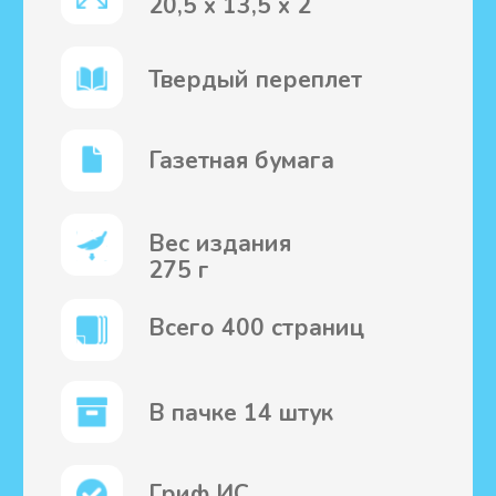
Как помочь другим встретить
Бога? Откройте путь к Нему
через книгу. За полезный видео
отзыв, который будет
опубликован, получите
полезный подарок – книгу
"Почему православие".
Каким должен быть отзыв
узнайте, пожалуйста, через почту
pp.mission@yandex.ru
Прикрепить видео