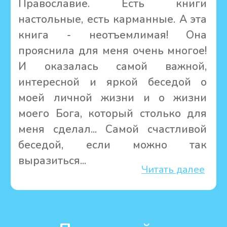
Самые низкие
цены на книги
Доставка по всему
миру
Розничные скидки до 20%
Покупая у нас,
Вы помогаете миссии
Канонические
писаные иконы