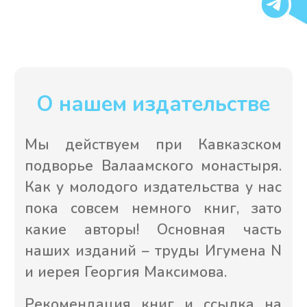
Издательство фонда
Петра и Павла
Добрые дела веры для всех
Кто мы?
Помочь проповеди
Контакты
Каталог наших книг и икон
Читальня онлайн
Сделать пожертвование
Публичная оферта
Политика конфиденциальности
Перепечатка материалов сайта в интернете возможна
только при наличии активной гиперссылки на оригинал
материала нашего сайта. Перепечатка материалов сайта
в печатных изданиях (книгах, прессе) возможна только с
письменного разрешения руководства фонда.
© БФ «Миссионерское движение святых