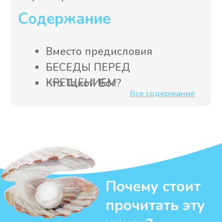
п. Елена
Виктор
Мария
(Валеева)
Сута
Сипулина
Пожалуйста, не стесняйтесь
обращаться, если вы желаете что-то
уточнить или посоветоваться по
нашим товарам.
Просто напишите нам на
pp.mission@yandex.ru
или закажите
обратный звонок – и мы обязательно
вам перезвоним!
Заказать обратный звонок