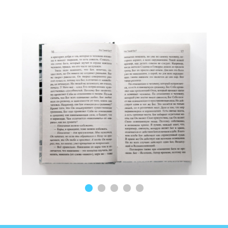
Подписаться
ЧАСТЫЕ
ВОПРОСЫ
Могу я указать получателем
заказа другого человека?
Можно оплатить заказ
наложенным платежом?
У меня проблемы с сайтом,
Описание и
что делать?
содержание