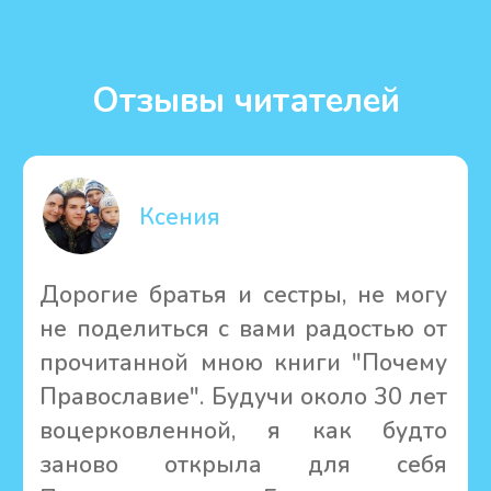
Мы действуем при Кавказском
подворье Валаамского монастыря.
Как у молодого издательства у нас
пока совсем немного книг, зато
какие авторы! Основная часть
наших изданий – труды Игумена N
и иерея Георгия Максимова.
Рекомендация книг и ссылка на
наш сайт для кого-то могут стать
спасательным кругом и даже
помочь начать новую жизнь, ведь
здесь краткие ответы на многие
острые вопросы.