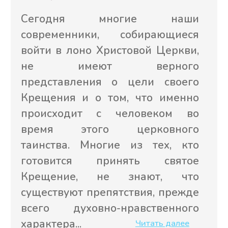
Книга также дополнена рядом
статей, которые более полно
раскрывают тот минимум, который
важно «охватить» желающему
креститься или уже крещеному.
Интересно, что даже давно
воцерковляющиеся люди
открывают для себя много нового,
читая ее.
Если появились вопросы -
будем рады помочь!