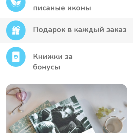
Аудио книга
Электронная книга
Не продается
Есть в наличии
Доставка по России от 3 дней
Подробнее о доставке
Книга "Почему православие?"
Универсальная книга, которая способна
достучаться до сердца в любом
состоянии: от окамененного до