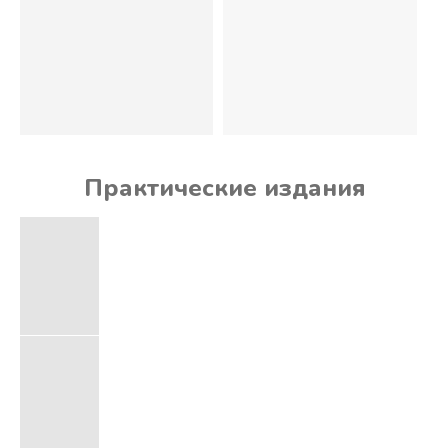
Практические издания
Пост: практические
советы для мирян
свящ. Георгий
Максимов
Как правильно поститься и
почему?
Какие учения о посте ложные?
125 ₽
В корзину