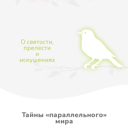
За что сражается воин
Христов?
Война и СВО с православной
точки зрения
свящ. Георгий Максимов
Такую аналитику по СВО вы еще
не читали!
139 ₽
В корзину
Подробнее
Тайны «параллельного»
мира