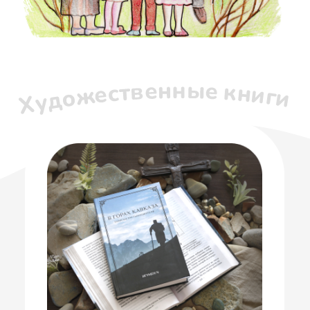
человеческие терпит, а ропотника
терпеть не может.
О
практике
Иисусовой
молитвы
Послесловие,
которое
вскроет
духовные
«нарывы»
Написана
прекрасным
художественным