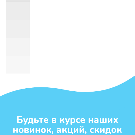
Подробнее
«Не помню примера, чтобы люди,
считающие себя православными,
так много и так яростно возражали
бы под каким-либо из моих видео,
как под роликами о необходимости
соблюдения поста. И это знак
нынешнего времени. Когда я
воцерковлялся, в 1990-е годы,
такого не было... И это очень
тревожная тенденция, совпавшая с
другой: многие христиане сейчас
испытывают кризис. Они видят, что
их духовная жизнь стоит на месте
или деградирует, но почему-то не
связывают вместе эти две