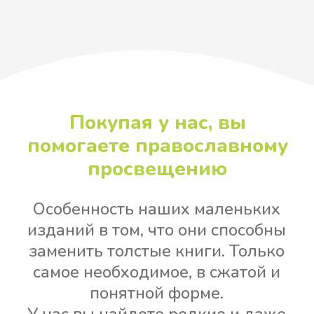
В горах Кавказа
Игумен N
Основана на реальных
событиях, читается как
захватывающий
приключенческий роман
800 ₽
В корзину
Подробнее