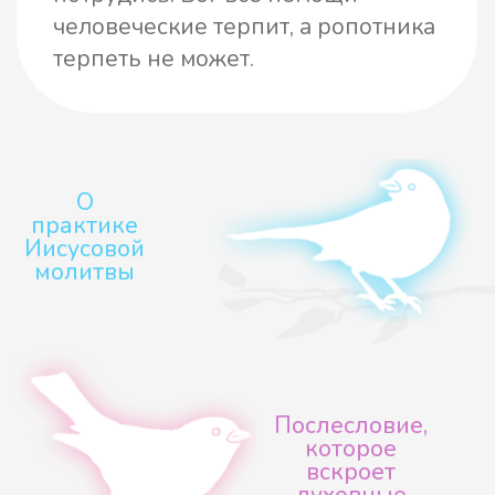
Игумен N
История жизни двух монахинь,
заброшенных Промыслом Божиим
в глубь абхазских гор
1260₽
Наличие: 0
Подробнее
Тем не менее и схиигумен
Савва, и отец Пимен не
упускали случая, чтобы
научить Христофора