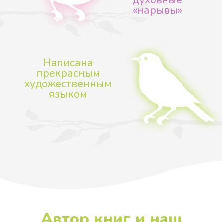
смирению и послушанию,
объясняя ему, что от гордости
и эгоизма (корня всех грехов)
невозможно избавиться, если
не победить прежде
своеволие и самочиние.
С этой целью они требовали,
чтобы послушник выполнял
благословение с точностью до
мелочей, не привнося в
порученное дело никакой
собственной инициативы, хотя
бы ему и казалось, что его
способ выполнения этого дела
— лучше.
Основана
на реальных
событиях