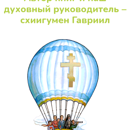
Неизвестное
о Брежневе,
старцах
в 70–80-х годах
О святости,
прелести
и
искушениях