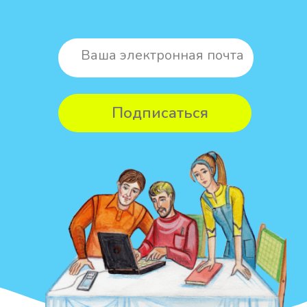
тенденции».
Молитва: практические
советы для мирян
свящ. Георгий Максимов