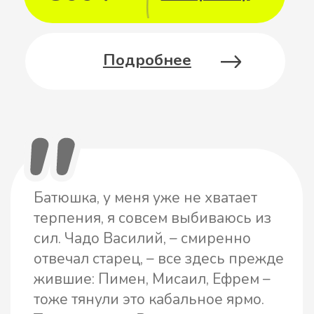
Широкую известность ему принесло
1-е издание его книги «В горах
Кавказа. Записки пустынножителя».
И только сейчас он смог её дописать
и раскрыть причины духовной
трагедии главных героев.
Новая его книга «Кавказские
подвижницы» продолжает рассказ о
жизни как тайных подвижников, так
и многих известных личностей
недавнего времени.