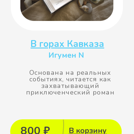
языком
Автор книг и наш
духовный руководитель –
схиигумен Гавриил