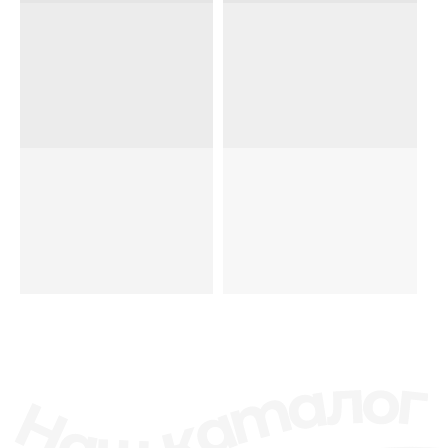
Основные
христианские книги
Почему Бог один, а
веры разные?
ЧАСТЫЕ
ВОПРОСЫ