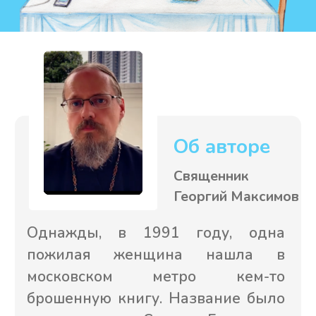
Чем издание
уникально?
Хорошо ли вы знаете историю
буддизма? Допустимо ли
практиковать буддистские
практики христианину? В чем
главная «ловушка» буддистской
философии?
В этой книге даны «выжимки» из
исследований современных и
дореволюционных русских,
сербских, греческих и
англоязычных авторов.
Максимальное погружение в
разные точки зрения поможет
качественно разобраться в