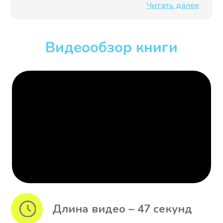
pp.mission@yandex.ru
или закажите
обратный звонок – и мы обязательно
вам перезвоним!
Заказать обратный звонок
Выходные
данные книги
Формат в см
14.0 х 10.0 х 1.4
Мягкий переплет
Офсетная бумага