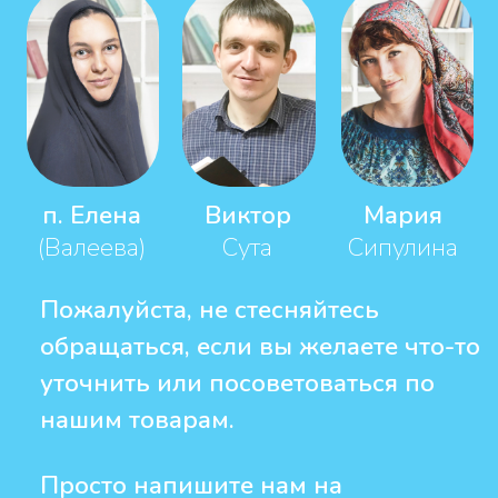
Царство Божие
Как помочь другим встретить
Бога? Откройте путь к Нему
через книгу. За полезный видео
отзыв, который будет
опубликован, получите
полезный подарок – книгу
"Почему православие".
Каким должен быть отзыв
узнайте, пожалуйста, через почту
pp.mission@yandex.ru
Прикрепить видео