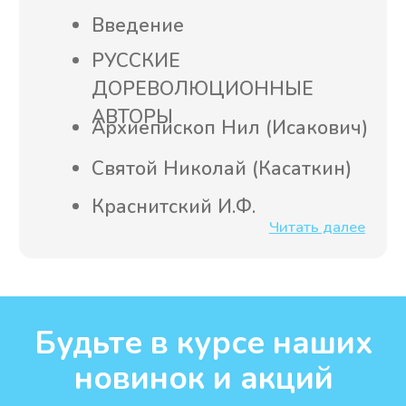
Об авторе
Священник
Георгий Максимов
Однажды, в 1991 году, одна
пожилая женщина нашла в
московском метро кем-то
брошенную книгу. Название было
незнакомым: «Святое Евангелие
от Луки». Аккуратно положив ее в
сумку, женщина отправилась
домой, предвкушая сюрприз
внуку-книголюбу. На
любознательного подростка
Евангелие произвело сильное
впечатление, и скоро он открыл
для себя догматическую красоту
Православия...
Так он стал христианином, а
Длина видео
впоследствии и священником –
20 секунд