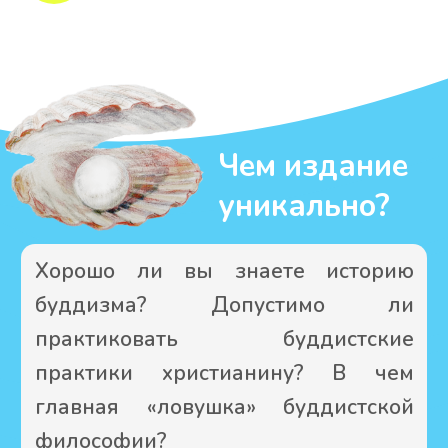
Вес издания 148 г
Всего 304 страницы
В пачке 28 штук
Гриф ИС 13-317-2359
Пока только
бумажная
Прочитали эту книгу?
Как только Вы прочитаете эту
книгу, мы будем рады Вашему
честному и ёмкому мнению о