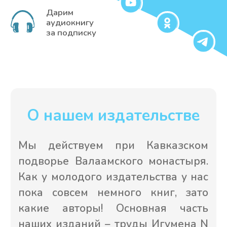
Издательство фонда
Петра и Павла
Добрые дела веры для всех
Кто мы?
Помочь проповеди
Контакты
Каталог наших книг и икон
Читальня онлайн
Сделать пожертвование
Публичная оферта
Политика конфиденциальности
Перепечатка материалов сайта в интернете возможна
только при наличии активной гиперссылки на оригинал
материала нашего сайта. Перепечатка материалов сайта
в печатных изданиях (книгах, прессе) возможна только с
письменного разрешения руководства фонда.
© БФ «Миссионерское движение святых
первоверховных апостолов Петра и Павла», 2022