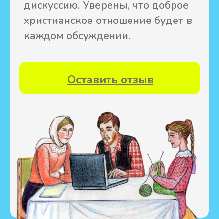
Самые низкие
цены на книги
Доставка по всему
миру
Розничные скидки до 20%
Покупая у нас,
Вы помогаете миссии
Канонические