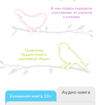
В чем подвох передачи
«состояния» от учителя
к ученику
Сравнение
Аудио книга
буддистской и
церковной общин
Электронная книга
302
р.
Бумажная книга 10+
В корзину