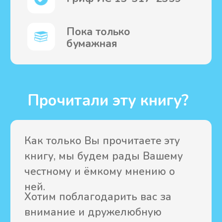
О нашем издательстве
Мы действуем при Кавказском
подворье Валаамского монастыря.
Как у молодого издательства у нас
пока совсем немного книг, зато
какие авторы! Основная часть
наших изданий – труды Игумена N
и иерея Георгия Максимова.
Рекомендация книг и ссылка на
наш сайт для кого-то могут стать
спасательным кругом и даже
помочь начать новую жизнь, ведь
здесь краткие ответы на многие
острые вопросы.