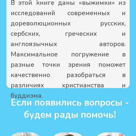
ней.
Хотим поблагодарить вас за
внимание и дружелюбную
дискуссию. Уверены, что доброе
христианское отношение будет в
каждом обсуждении.
Оставить отзыв
Проповедуйте
Царство Божие
Каким должен быть отзыв и как
забрать книгу узнайте,
пожалуйста, через почту
pp.mission@yandex.ru
Проповедуйте