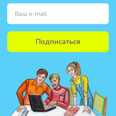
отцом Георгием Максимовым.
Юрий (по-церковному Георгий)
Максимов в 1996 году...
Читать далее
Видеообзор книги
Длина видео – 47 секунд