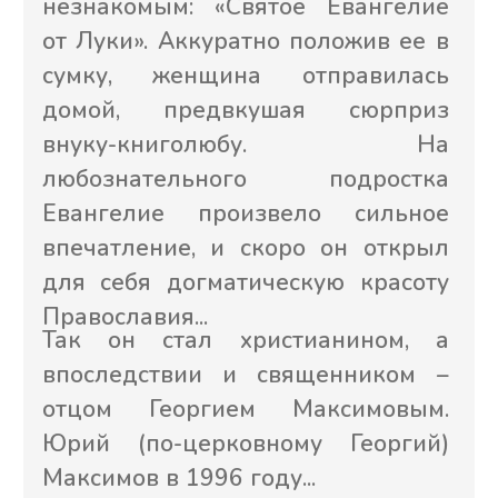
различиях христианства и
буддизма.
Если появились вопросы -
будем рады помочь!
п. Елена
Виктор
Мария
(Валеева)
Сута
Сипулина
Пожалуйста, не стесняйтесь
обращаться, если вы желаете что-то
уточнить или посоветоваться по
нашим товарам.
Просто напишите нам на